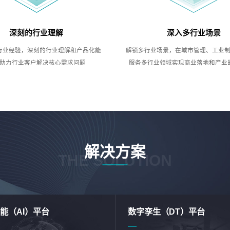
深刻的行业理解
深入多行业场景
行业经验，深刻的行业理解和产品化能
解锁多行业场景，在城市管理、工业
助力行业客户解决核心需求问题
服务多行业领域实现商业落地和产业
解决方案
THE SOLUTION
能（AI）平台
数字孪生（DT）平台