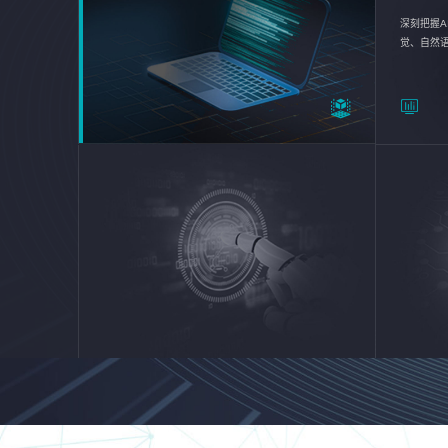
深刻把握A
觉、自然
续优化企业
平台