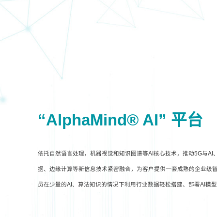
“AlphaMind® AI” 平台
依托自然语言处理，机器视觉和知识图谱等AI核心技术，推动5G与A
据、边缘计算等新信息技术紧密融合，为客户提供一套成熟的企业级智
员在少量的AI、算法知识的情况下利用行业数据轻松搭建、部署AI模