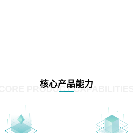
核心产品能力
CORE PRODUCT CAPABILITIE