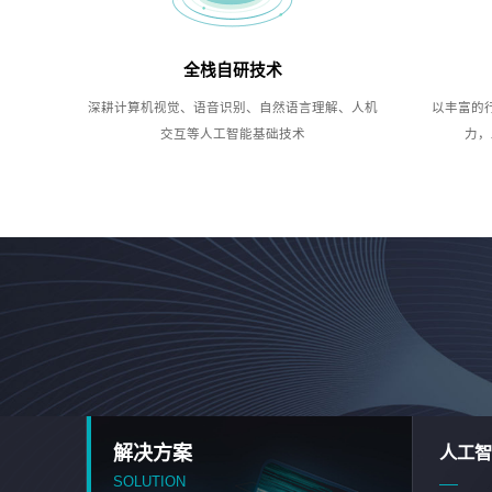
全栈自研技术
深耕计算机视觉、语音识别、自然语言理解、人机
以丰富的
交互等人工智能基础技术
力，
解决方案
人工智
SOLUTION