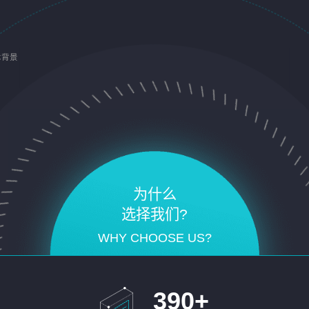
术背景
为什么
选择我们?
WHY CHOOSE US?
390
+