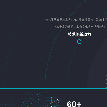
核心团队成员均来自IBM，具备雄厚的互联网技
以及丰富的传统企业数字化应用场景经验
技术创新动力
60
+