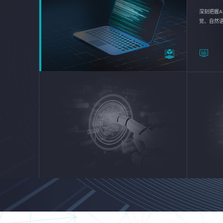
深刻把握A
觉、自然
续优化企业
平台