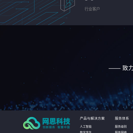
行业客户
—— 致
产品与解决方案
服务体系
人工智能
服务级别
数字孪生
服务网络