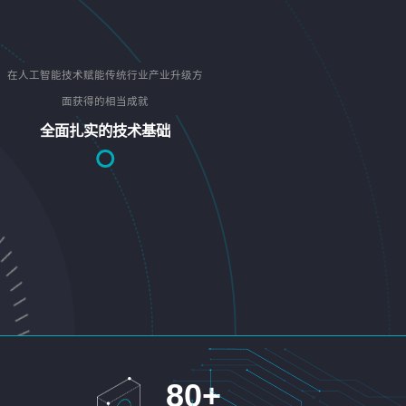
在人工智能技术赋能传统行业产业升级方
面获得的相当成就
全面扎实的技术基础
80
+